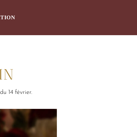
ATION
IN
u 14 février.